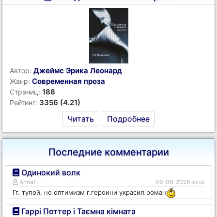
Джеймс Эрика Леонард
Автор:
Современная проза
Жанр:
188
Страниц:
3356 (4.21)
Рейтинг:
Читать
Подробнее
Последние комментарии
Одинокий волк
Annat
06-08-2026
00:00
Гг. тупой, но оптимизм г.героини украсил роман
Гаррі Поттер і Таємна кімната