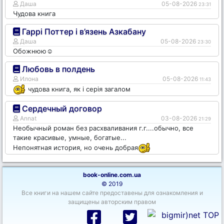
Даша
05-08-2026
23:31
Чудова книга
Гаррі Поттер і в’язень Азкабану
Даша
05-08-2026
23:30
Обожнюю☺️
Любовь в полдень
Илона
05-08-2026
11:43
чудова книга, як і серія загалом
Сердечный договор
Annat
03-08-2026
21:29
Необычный роман без расхваливания г.г....обычно, все
такие красивые, умные, богатые...
Непонятная история, но очень добрая
book-online.com.ua
© 2019
Все книги на нашем сайте предоставены для ознакомления и
защищены авторским правом