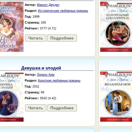
Автор:
Макнот Джудит
Раздел:
Исторические любовные романы
Год:
1999
Страниц:
165
Рейтинг:
3777 (4.71)
Читать
Подробнее
Девушка и злодей
Автор:
Лоренс Ким
Раздел:
Короткие любовные романы
Год:
2011
Страниц:
49
Рейтинг:
3542 (4.42)
Читать
Подробнее