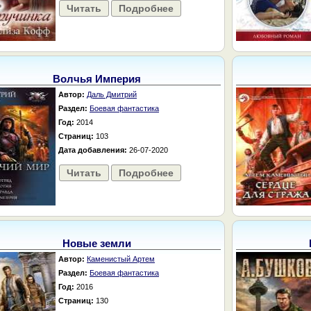
Читать
Подробнее
Волчья Империя
Автор:
Даль Дмитрий
Раздел:
Боевая фантастика
Год:
2014
Страниц:
103
Дата добавления:
26-07-2020
Читать
Подробнее
Новые земли
Автор:
Каменистый Артем
Раздел:
Боевая фантастика
Год:
2016
Страниц:
130