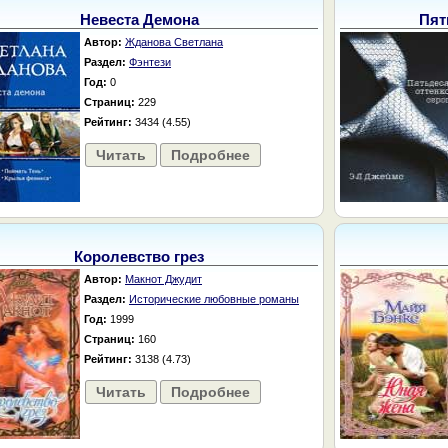
Невеста Демона
Пят
Автор:
Жданова Светлана
Раздел:
Фэнтези
Год:
0
Страниц:
229
Рейтинг:
3434 (4.55)
Читать
Подробнее
Королевство грез
Автор:
Макнот Джудит
Раздел:
Исторические любовные романы
Год:
1999
Страниц:
160
Рейтинг:
3138 (4.73)
Читать
Подробнее