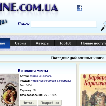
Поиск
ная
Серии
Авторы
Top100
Новые посту
Последние добавленные книги.
Во власти мечты
Автор:
Картленд Барбара
Раздел:
Исторические любовные романы
Год:
2004
Страниц:
98
Дата добавления:
26-07-2020
Читать
Подробнее