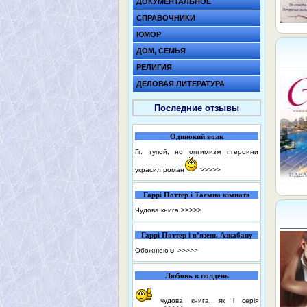
ДОКУМЕНТАЛЬНОЕ
СПРАВОЧНИКИ
ЮМОР
ДОМ, СЕМЬЯ
РЕЛИГИЯ
ДЕЛОВАЯ ЛИТЕРАТУРА
Последние отзывы
Одинокий волк
Гг. тупой, но оптимизм г.героини
украсил роман
>>>>>
Гаррі Поттер і Таємна кімната
Чудова книга
>>>>>
Гаррі Поттер і в’язень Азкабану
Обожнюю☺️
>>>>>
Любовь в полдень
чудова книга, як і серія