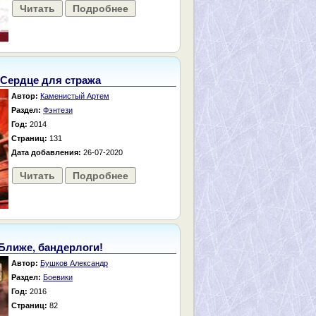
Читать
Подробнее
Сердце для стража
Автор:
Каменистый Артем
Раздел:
Фэнтези
Год:
2014
Страниц:
131
Дата добавления:
26-07-2020
Читать
Подробнее
Ближе, бандерлоги!
Автор:
Бушков Александр
Раздел:
Боевики
Год:
2016
Страниц:
82