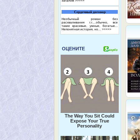
загалом
>>>>>
Сердечный договор
Необычный роман без
расхваливания г.г....обычно, все
такие красивые, умные, богатые...
Непонятная история, но...
>>>>>
ОЦЕНИТЕ
The Way You Sit Could
Expose Your True
Personality